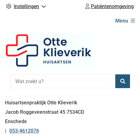
Instellingen
Patiëntenomgeving
Hoofdmenu
Menu
Zoeke
Huisartsenpraktijk Otte Klieverik
Jacob Roggeveenstraat
45
7534CD
Enschede
053-4612076
Tel: