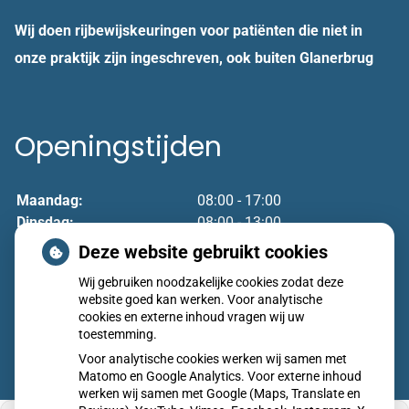
Wij doen rijbewijskeuringen voor patiënten die niet in
onze praktijk zijn ingeschreven, ook buiten Glanerbrug
Openingstijden
Maandag:
08:00 - 17:00
Dinsdag:
08:00 - 13:00
Woensdag:
08:00 - 17:00
Deze website gebruikt cookies
Donderdag:
08:00 - 17:00
Wij gebruiken noodzakelijke cookies zodat deze
Vrijdag:
08:00 - 17:00
website goed kan werken. Voor analytische
cookies en externe inhoud vragen wij uw
toestemming.
Voor analytische cookies werken wij samen met
Matomo en Google Analytics. Voor externe inhoud
werken wij samen met Google (Maps, Translate en