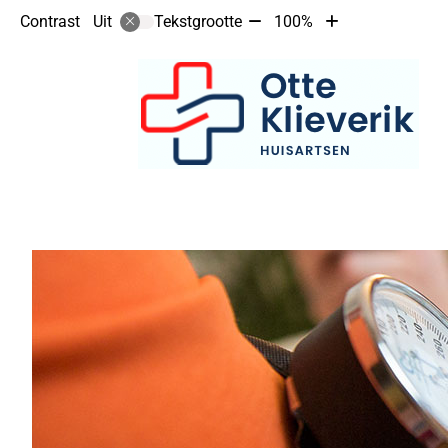
Tekst
Tekst
Contrast
Tekstgrootte
100%
Uit
verkleinen
vergroten
met
met
10%
10%
Hoofdmenu