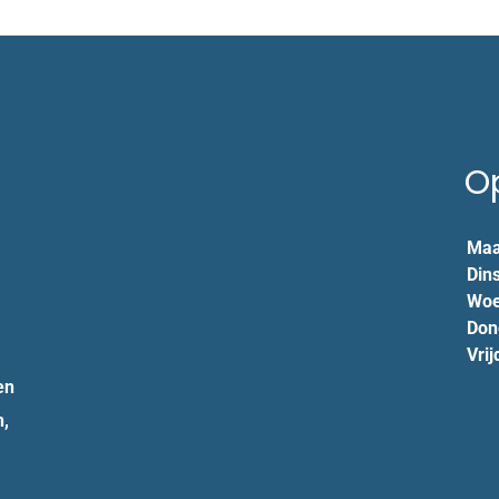
O
Maa
Din
Woe
Don
Vrij
en
n,