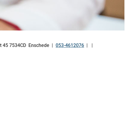
at
45
7534CD
Enschede
053-4612076
Tel: