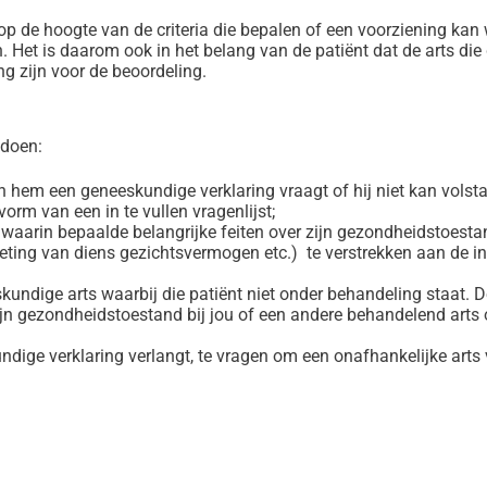
d op de hoogte van de criteria die bepalen of een voorziening k
 Het is daarom ook in het belang van de patiënt dat de arts die
g zijn voor de beoordeling.
 doen:
an hem een geneeskundige verklaring vraagt of hij niet kan volst
orm van een in te vullen vragenlijst;
 waarin bepaalde belangrijke feiten over zijn gezondheidstoesta
meting van diens gezichtsvermogen etc.) te verstrekken aan de i
skundige arts waarbij die patiënt niet onder behandeling staat.
 zijn gezondheidstoestand bij jou of een andere behandelend arts 
dige verklaring verlangt, te vragen om een onafhankelijke arts 