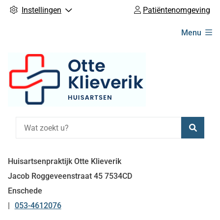
Instellingen
Patiëntenomgeving
Hoofdmenu
Menu
Zoeke
Huisartsenpraktijk Otte Klieverik
Jacob Roggeveenstraat
45
7534CD
Enschede
053-4612076
Tel: