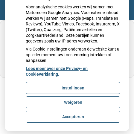
Voor analytische cookies werken wij samen met
Matomo en Google Analytics. Voor externe inhoud
werken wij samen met Google (Maps, Translate en
Reviews), YouTube, Vimeo, Facebook, Instagram, X
(Twitter), Qualizorg, Patiëntenvertellen en
ZorgkaartNederland. Deze partijen kunnen
gegevens zoals uw IP-adres verwerken.
U heeft geen toestemming gegeven voor
Via Cookie-instellingen onderaan de website kunt u
externe inhoud
die nodig is om dit te zien.
op ieder moment uw toestemming intrekken of
aanpassen.
Cookie-instellingen wijzigen
Lees meer over onze Privacy- en
Cookieverklaring.
Instellingen
Uw Zorg Online
|
Beheer
Weigeren
Privacy verklaring
|
Cookie-instellingen
|
Voorwaarden
Accepteren