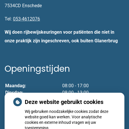
7534CD Enschede
Tel:
053-4612076
Wij doen rijbewijskeuringen voor patiënten die niet in
onze praktijk zijn ingeschreven, ook buiten Glanerbrug
Openingstijden
Maandag:
08:00 - 17:00
Dinsdag:
08:00 - 13:00
Woensdag:
08:00 - 17:00
Deze website gebruikt cookies
Donderdag:
08:00 - 17:00
Wij gebruiken noodzakelijke cookies zodat deze
Vrijdag:
08:00 - 17:00
website goed kan werken. Voor analytische
cookies en externe inhoud vragen wij uw
toestemming.