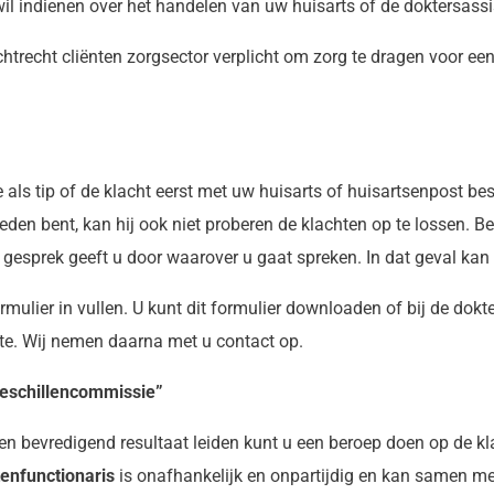
wil indienen over het handelen van uw huisarts of de doktersassi
achtrecht cliënten zorgsector verplicht om zorg te dragen voor e
als tip of de klacht eerst met uw huisarts of huisartsenpost be
vreden bent, kan hij ook niet proberen de klachten op te lossen. 
gesprek geeft u door waarover u gaat spreken. In dat geval kan 
mulier in vullen. U kunt dit formulier downloaden of bij de dokte
nte. Wij nemen daarna met u contact op.
geschillencommissie”
een bevredigend resultaat leiden kunt u een beroep doen op de kl
tenfunctionaris
is onafhankelijk en onpartijdig en kan samen me