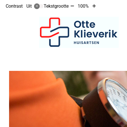
Tekst
Tekst
Contrast
Tekstgrootte
100%
Uit
verkleinen
vergroten
met
met
10%
10%
Hoofdmenu