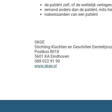
de patiënt zelf, of de wettelijk verteg
iemand anders dan de patiënt, mits hie
nabestaanden van een patiënt
SKGE
Stichting Klachten en Geschillen Eerstelijns
Postbus 8018
5601 KA Eindhoven
088 022 91 90
www.skge.nl