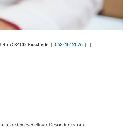
at
45
7534CD
Enschede
053-4612076
Tel:
stal tevreden over elkaar. Desondanks kan