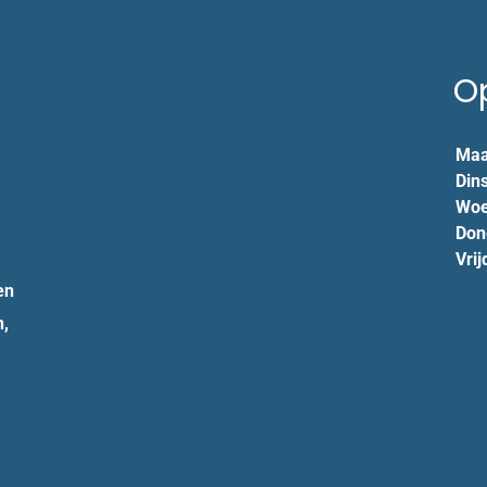
O
Maa
Din
Woe
Don
Vrij
en
n,