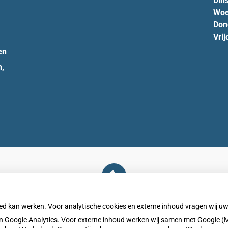
Din
Woe
Don
Vrij
en
n,
U heeft geen toestemming gegeven voor
externe inhoud
die nodig is om dit te zien.
oed kan werken. Voor analytische cookies en externe inhoud vragen wij 
Cookie-instellingen wijzigen
 Google Analytics. Voor externe inhoud werken wij samen met Google (M