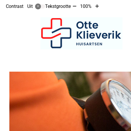
Tekst
Tekst
Contrast
Tekstgrootte
100%
Uit
verkleinen
vergroten
met
met
10%
10%
Hoofdmenu