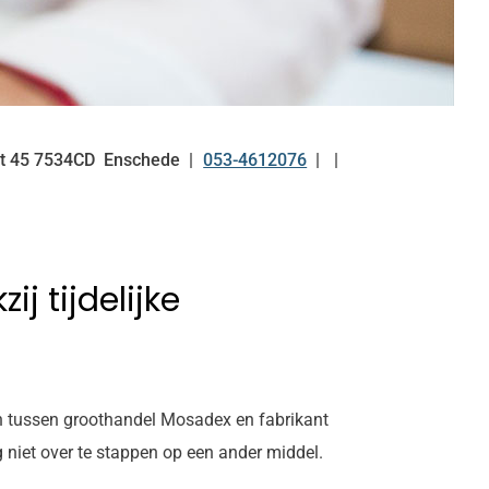
at
45
7534CD
Enschede
053-4612076
Tel:
j tijdelijke
en tussen groothandel Mosadex en fabrikant
 niet over te stappen op een ander middel.