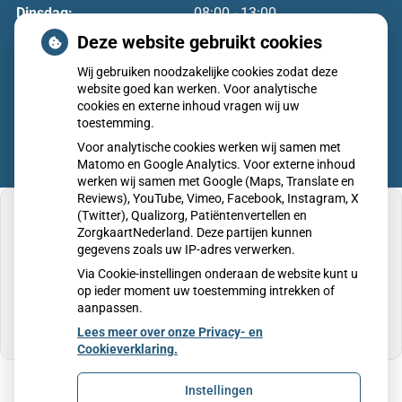
Dinsdag:
08:00 - 13:00
Woensdag:
08:00 - 17:00
Deze website gebruikt cookies
Donderdag:
08:00 - 17:00
Wij gebruiken noodzakelijke cookies zodat deze
Vrijdag:
08:00 - 17:00
website goed kan werken. Voor analytische
cookies en externe inhoud vragen wij uw
toestemming.
Voor analytische cookies werken wij samen met
Matomo en Google Analytics. Voor externe inhoud
werken wij samen met Google (Maps, Translate en
Reviews), YouTube, Vimeo, Facebook, Instagram, X
(Twitter), Qualizorg, Patiëntenvertellen en
ZorgkaartNederland. Deze partijen kunnen
gegevens zoals uw IP-adres verwerken.
U heeft geen toestemming gegeven voor
Via Cookie-instellingen onderaan de website kunt u
externe inhoud
die nodig is om dit te zien.
op ieder moment uw toestemming intrekken of
aanpassen.
Cookie-instellingen wijzigen
Lees meer over onze Privacy- en
Cookieverklaring.
Instellingen