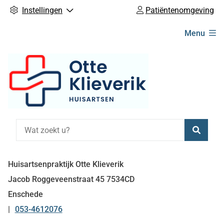
Instellingen
Patiëntenomgeving
Hoofdmenu
Menu
Zoeke
Huisartsenpraktijk Otte Klieverik
Jacob Roggeveenstraat
45
7534CD
Enschede
053-4612076
Tel: