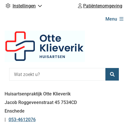
Instellingen
Patiëntenomgeving
Hoofdmenu
Menu
Zoeke
Huisartsenpraktijk Otte Klieverik
Jacob Roggeveenstraat
45
7534CD
Enschede
053-4612076
Tel: