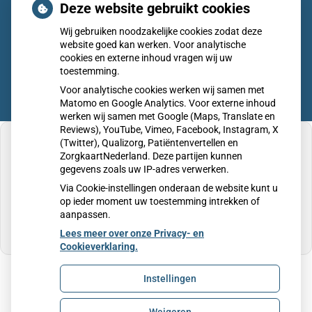
Woensdag:
08:00 - 17:00
Deze website gebruikt cookies
Donderdag:
08:00 - 17:00
Wij gebruiken noodzakelijke cookies zodat deze
Vrijdag:
08:00 - 17:00
website goed kan werken. Voor analytische
cookies en externe inhoud vragen wij uw
toestemming.
Voor analytische cookies werken wij samen met
Matomo en Google Analytics. Voor externe inhoud
werken wij samen met Google (Maps, Translate en
Reviews), YouTube, Vimeo, Facebook, Instagram, X
(Twitter), Qualizorg, Patiëntenvertellen en
ZorgkaartNederland. Deze partijen kunnen
gegevens zoals uw IP-adres verwerken.
U heeft geen toestemming gegeven voor
Via Cookie-instellingen onderaan de website kunt u
externe inhoud
die nodig is om dit te zien.
op ieder moment uw toestemming intrekken of
aanpassen.
Cookie-instellingen wijzigen
Lees meer over onze Privacy- en
Cookieverklaring.
Instellingen
Uw Zorg Online
|
Beheer