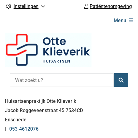
Instellingen
Patiëntenomgeving
Hoofdmenu
Menu
Zoeke
Huisartsenpraktijk Otte Klieverik
Jacob Roggeveenstraat
45
7534CD
Enschede
053-4612076
Tel: