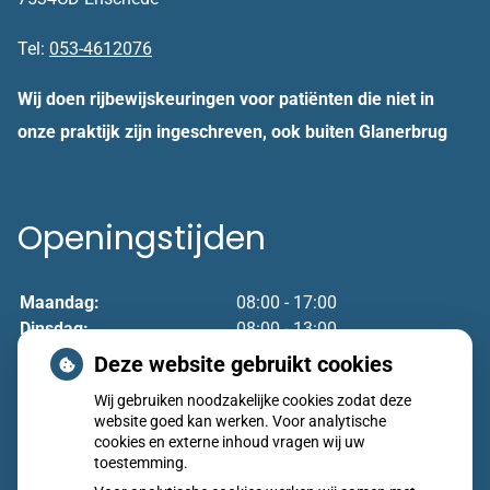
Tel:
053-4612076
Wij doen rijbewijskeuringen voor patiënten die niet in
onze praktijk zijn ingeschreven, ook buiten Glanerbrug
Openingstijden
Maandag:
08:00 - 17:00
Dinsdag:
08:00 - 13:00
Woensdag:
08:00 - 17:00
Deze website gebruikt cookies
Donderdag:
08:00 - 17:00
Wij gebruiken noodzakelijke cookies zodat deze
Vrijdag:
08:00 - 17:00
website goed kan werken. Voor analytische
cookies en externe inhoud vragen wij uw
toestemming.